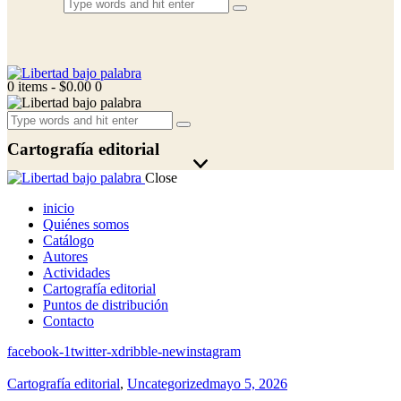
0 items
-
$0.00
0
Cartografía editorial
Close
inicio
Quiénes somos
Catálogo
Autores
Actividades
Cartografía editorial
Puntos de distribución
Contacto
facebook-1
twitter-x
dribble-new
instagram
Cartografía editorial
,
Uncategorized
mayo 5, 2026