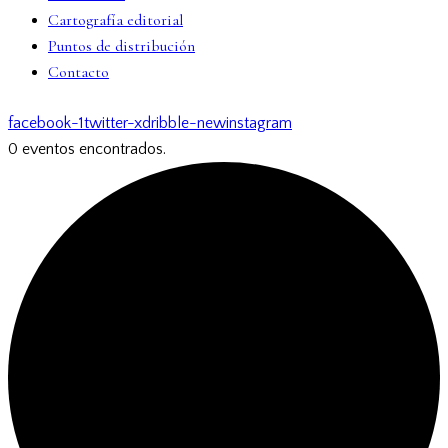
Cartografía editorial
Puntos de distribución
Contacto
facebook-1
twitter-x
dribble-new
instagram
0 eventos encontrados.