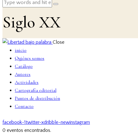
Siglo XX
Close
inicio
Quiénes somos
Catálogo
Autores
Actividades
Cartografía editorial
Puntos de distribución
Contacto
facebook-1
twitter-x
dribble-new
instagram
0 eventos encontrados.