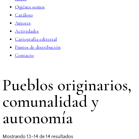
Quiénes somos
Catálogo
Autores
Actividades
Cartografía editorial
Puntos de distribución
Contacto
facebook-
twitter-
dribble-
instagram
Pueblos originarios,
1
x
new
comunalidad y
autonomía
Ordenado
Mostrando 13–14 de 14 resultados