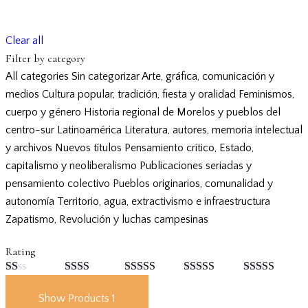
Clear all
Filter by category
All categories
Sin categorizar
Arte, gráfica, comunicación y
medios
Cultura popular, tradición, fiesta y oralidad
Feminismos,
cuerpo y género
Historia regional de Morelos y pueblos del
centro-sur
Latinoamérica
Literatura, autores, memoria intelectual
y archivos
Nuevos títulos
Pensamiento crítico, Estado,
capitalismo y neoliberalismo
Publicaciones seriadas y
pensamiento colectivo
Pueblos originarios, comunalidad y
autonomía
Territorio, agua, extractivismo e infraestructura
Zapatismo, Revolución y luchas campesinas
Rating
Valorado
Valorado
Valorado
Valorado
Valorado con
con
con
con
3
con
4
de 5
5
de 5
Show Products
1
1
2
de
de 5