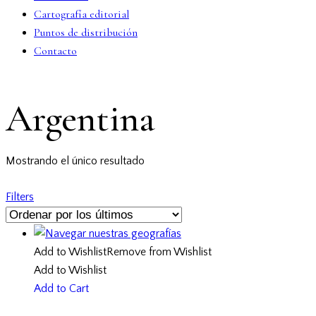
Cartografía editorial
Puntos de distribución
Contacto
facebook-
twitter-
dribble-
instagram
Argentina
1
x
new
Mostrando el único resultado
Filters
Add to Wishlist
Remove from Wishlist
Add to Wishlist
Add to Cart