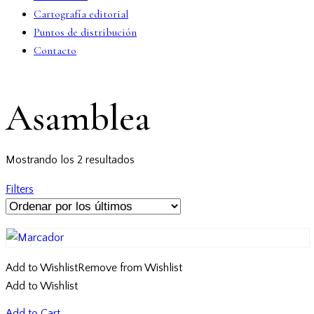
Cartografía editorial
Puntos de distribución
Contacto
facebook-
twitter-
dribble-
instagram
Asamblea
1
x
new
Mostrando los 2 resultados
Ordenado
por
Filters
los
últimos
Add to Wishlist
Remove from Wishlist
Add to Wishlist
Add to Cart