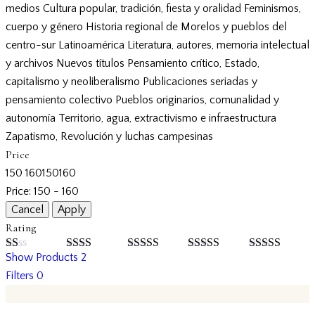
medios
Cultura popular, tradición, fiesta y oralidad
Feminismos,
cuerpo y género
Historia regional de Morelos y pueblos del
centro-sur
Latinoamérica
Literatura, autores, memoria intelectual
y archivos
Nuevos títulos
Pensamiento crítico, Estado,
capitalismo y neoliberalismo
Publicaciones seriadas y
pensamiento colectivo
Pueblos originarios, comunalidad y
autonomía
Territorio, agua, extractivismo e infraestructura
Zapatismo, Revolución y luchas campesinas
Price
150
160
150
160
Price:
150 - 160
Rating
Show Products
2
Valorado
Valorado
Valorado
Valorado
Valorado con
con
con
con
3
con
4
de 5
5
de 5
Filters
0
1
2
de
de 5
de
5
5