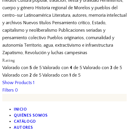
medios
Cultura popular, tradición, fiesta y oralidad
Feminismos,
cuerpo y género
Historia regional de Morelos y pueblos del
centro-sur
Latinoamérica
Literatura, autores, memoria intelectual
y archivos
Nuevos títulos
Pensamiento crítico, Estado,
capitalismo y neoliberalismo
Publicaciones seriadas y
pensamiento colectivo
Pueblos originarios, comunalidad y
autonomía
Territorio, agua, extractivismo e infraestructura
Zapatismo, Revolución y luchas campesinas
Rating
Valorado con
5
de 5
Valorado con
4
de 5
Valorado con
3
de 5
Valorado con
2
de 5
Valorado con
1
de 5
Show Products
1
Filters
0
INICIO
QUIÉNES SOMOS
CATÁLOGO
AUTORES