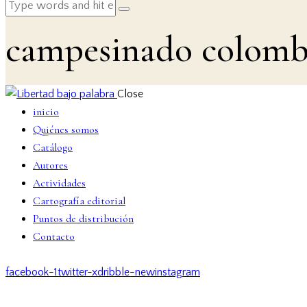
campesinado colomb
Close
inicio
Quiénes somos
Catálogo
Autores
Actividades
Cartografía editorial
Puntos de distribución
Contacto
facebook-1
twitter-x
dribble-new
instagram