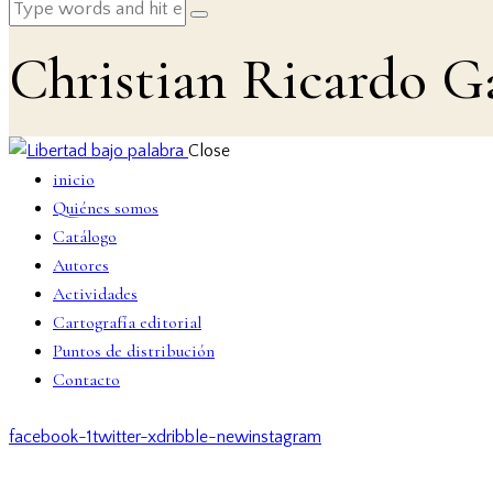
Christian Ricardo G
Close
inicio
Quiénes somos
Catálogo
Autores
Actividades
Cartografía editorial
Puntos de distribución
Contacto
facebook-1
twitter-x
dribble-new
instagram