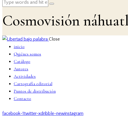
Cosmovisión náhuat
Close
inicio
Quiénes somos
Catálogo
Autores
Actividades
Cartografía editorial
Puntos de distribución
Contacto
facebook-1
twitter-x
dribble-new
instagram