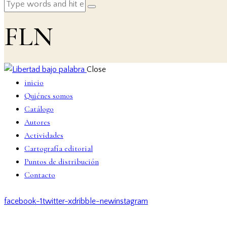
FLN
Close
inicio
Quiénes somos
Catálogo
Autores
Actividades
Cartografía editorial
Puntos de distribución
Contacto
facebook-1
twitter-x
dribble-new
instagram