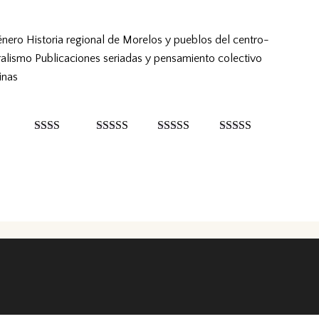
énero
Historia regional de Morelos y pueblos del centro-
ralismo
Publicaciones seriadas y pensamiento colectivo
inas
Valor
Valorad
Valorado
Valorado con
ado
o con
3
con
4
de 5
5
de 5
con
de 5
2
de
5