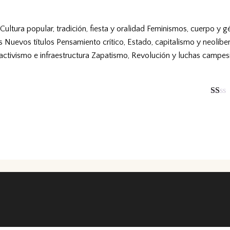
Cultura popular, tradición, fiesta y oralidad
Feminismos, cuerpo y g
s
Nuevos títulos
Pensamiento crítico, Estado, capitalismo y neolibe
ractivismo e infraestructura
Zapatismo, Revolución y luchas campes
Va
lor
ad
o
co
n
1
de
5