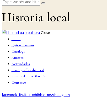
Hisroria local
Close
inicio
Quiénes somos
Catálogo
Autores
Actividades
Cartografía editorial
Puntos de distribución
Contacto
facebook-1
twitter-x
dribble-new
instagram