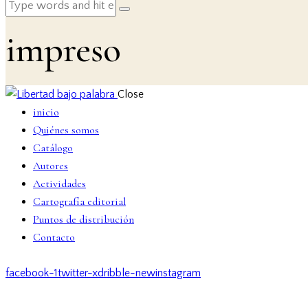
impreso
Close
inicio
Quiénes somos
Catálogo
Autores
Actividades
Cartografía editorial
Puntos de distribución
Contacto
facebook-1
twitter-x
dribble-new
instagram