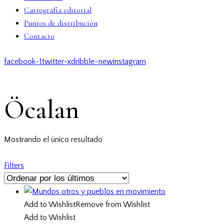
Cartografía editorial
Puntos de distribución
Contacto
facebook-1
twitter-x
dribble-new
instagram
Öcalan
Mostrando el único resultado
Filters
Add to Wishlist
Remove from Wishlist
Add to Wishlist