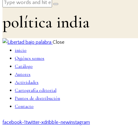
política india
Close
inicio
Quiénes somos
Catálogo
Autores
Actividades
Cartografía editorial
Puntos de distribución
Contacto
facebook-1
twitter-x
dribble-new
instagram