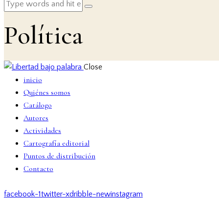
Política
Close
inicio
Quiénes somos
Catálogo
Autores
Actividades
Cartografía editorial
Puntos de distribución
Contacto
facebook-1
twitter-x
dribble-new
instagram