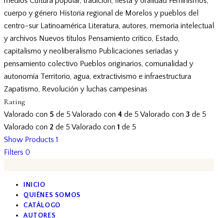
medios
Cultura popular, tradición, fiesta y oralidad
Feminismos,
cuerpo y género
Historia regional de Morelos y pueblos del
centro-sur
Latinoamérica
Literatura, autores, memoria intelectual
y archivos
Nuevos títulos
Pensamiento crítico, Estado,
capitalismo y neoliberalismo
Publicaciones seriadas y
pensamiento colectivo
Pueblos originarios, comunalidad y
autonomía
Territorio, agua, extractivismo e infraestructura
Zapatismo, Revolución y luchas campesinas
Rating
Valorado con
5
de 5
Valorado con
4
de 5
Valorado con
3
de 5
Valorado con
2
de 5
Valorado con
1
de 5
Show Products
1
Filters
0
INICIO
QUIÉNES SOMOS
CATÁLOGO
AUTORES