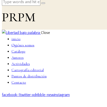
PRPM
Close
inicio
Quiénes somos
Catálogo
Autores
Actividades
Cartografía editorial
Puntos de distribución
Contacto
facebook-1
twitter-x
dribble-new
instagram