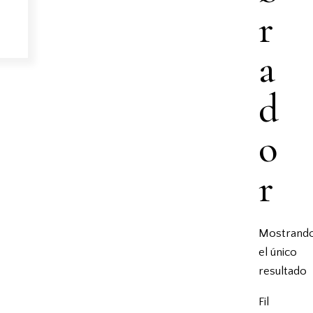
r
a
d
o
r
Mostrand
el único
resultado
Fil