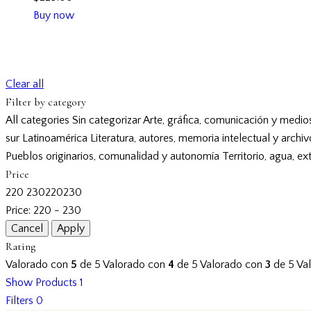
Buy now
Clear all
Filter by category
All categories
Sin categorizar
Arte, gráfica, comunicación y medio
sur
Latinoamérica
Literatura, autores, memoria intelectual y archi
Pueblos originarios, comunalidad y autonomía
Territorio, agua, ex
Price
220
230
220
230
Price:
220 - 230
Rating
Valorado con
5
de 5
Valorado con
4
de 5
Valorado con
3
de 5
Va
Show Products
1
Filters
0