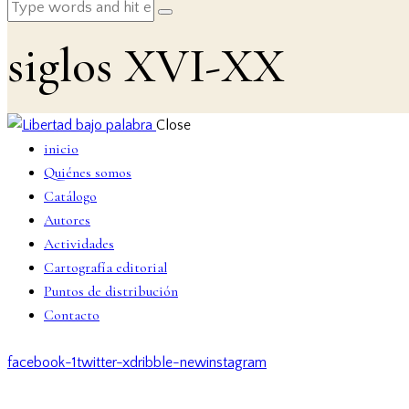
siglos XVI-XX
Close
inicio
Quiénes somos
Catálogo
Autores
Actividades
Cartografía editorial
Puntos de distribución
Contacto
facebook-1
twitter-x
dribble-new
instagram