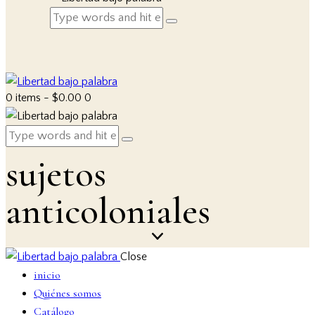
0 items
-
$0.00
0
sujetos
anticoloniales
Close
inicio
Quiénes somos
Catálogo