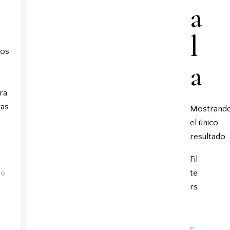
a
l
los
a
ra
has
Mostrand
el único
resultado
Fil
te
30
rs