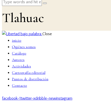
Tlahuac
Close
inicio
Quiénes somos
Catálogo
Autores
Actividades
Cartografía editorial
Puntos de distribución
Contacto
facebook-1
twitter-x
dribble-new
instagram