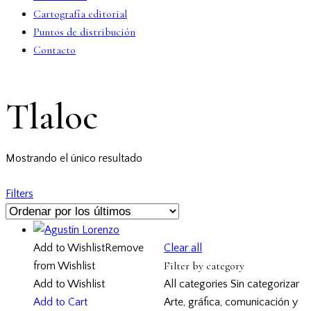
Cartografía editorial
Puntos de distribución
Contacto
facebook-
twitter-
dribble-
instagram
Tlaloc
1
x
new
Mostrando el único resultado
Filters
Clear all
Add to Wishlist
Remove
Filter by category
from Wishlist
All categories
Sin categorizar
Add to Wishlist
Arte, gráfica, comunicación y
Add to Cart