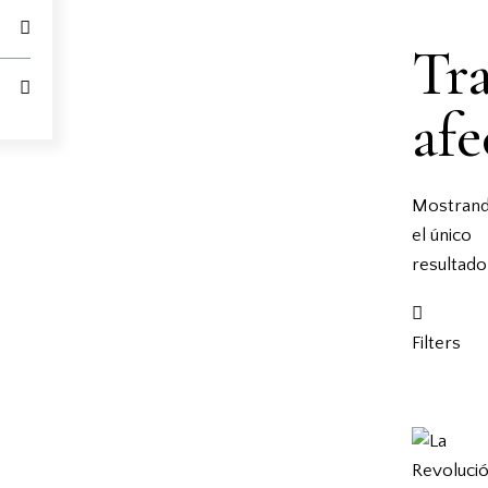
Tr
afe
Mostran
el único
resultado
Filters