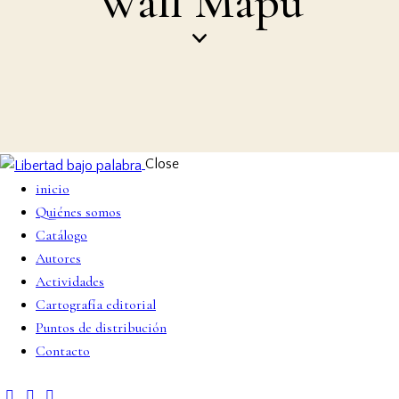
Wall Mapu
Close
inicio
Quiénes somos
Catálogo
Autores
Actividades
Cartografía editorial
Puntos de distribución
Contacto
facebook-
twitter-
dribble-
instagram