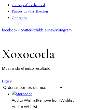
Cartografía editorial
Puntos de distribución
Contacto
facebook-1
twitter-x
dribble-new
instagram
Xoxocotla
Mostrando el único resultado
Filters
Add to Wishlist
Remove from Wishlist
Add to Wishlist