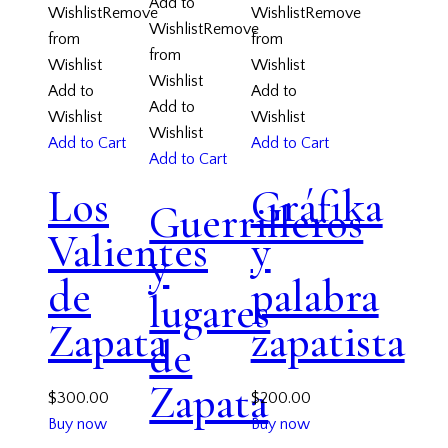
Add to
Wishlist
Remove
Wishlist
Remove
Wishlist
Remove
from
from
from
Wishlist
Wishlist
Wishlist
Add to
Add to
Add to
Wishlist
Wishlist
Wishlist
Add to Cart
Add to Cart
Add to Cart
Los
Gráfika
Guerrilleros
Valientes
y
y
de
palabra
lugares
Zapata
zapatista
de
Zapata
$
300.00
$
200.00
Buy now
Buy now