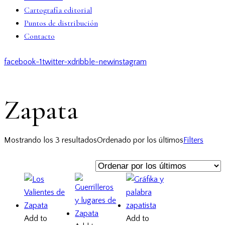
Cartografía editorial
Puntos de distribución
Contacto
facebook-1
twitter-x
dribble-new
instagram
Zapata
Mostrando los 3 resultados
Ordenado por los últimos
Filters
Add to
Add to