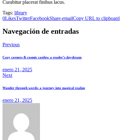
Curabitur placerat finibus lacus.
Tags:
library
0
Likes
Twitter
Facebook
Share-email
Copy URL to clipboard
Navegación de entradas
Previous
Cozy corners & cosmic castles: a reader’s daydream
enero 21, 2025
Next
Wander through words: a journey into magical realms
enero 21, 2025