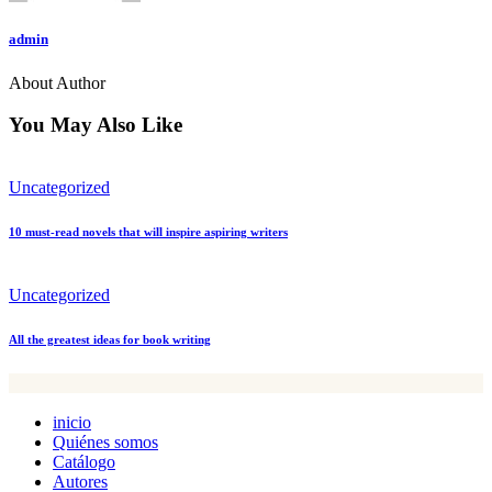
admin
About Author
You May Also Like
Uncategorized
10 must-read novels that will inspire aspiring writers
Uncategorized
All the greatest ideas for book writing
inicio
Quiénes somos
Catálogo
Autores