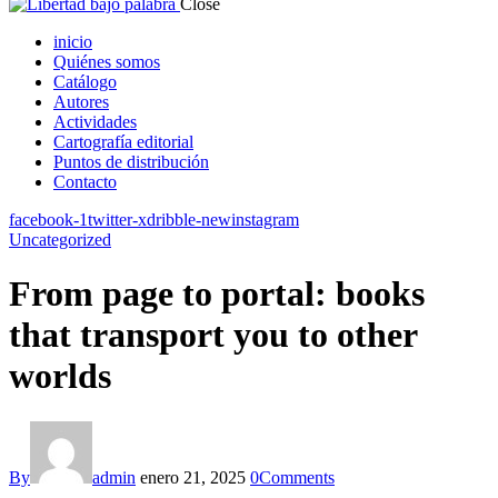
Close
inicio
Quiénes somos
Catálogo
Autores
Actividades
Cartografía editorial
Puntos de distribución
Contacto
facebook-1
twitter-x
dribble-new
instagram
Uncategorized
From page to portal: books
that transport you to other
worlds
By
admin
enero 21, 2025
0
Comments