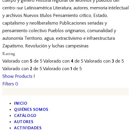
cuerpo y género
Historia regional de Morelos y pueblos del
centro-sur
Latinoamérica
Literatura, autores, memoria intelectual
y archivos
Nuevos títulos
Pensamiento crítico, Estado,
capitalismo y neoliberalismo
Publicaciones seriadas y
pensamiento colectivo
Pueblos originarios, comunalidad y
autonomía
Territorio, agua, extractivismo e infraestructura
Zapatismo, Revolución y luchas campesinas
Rating
Valorado con
5
de 5
Valorado con
4
de 5
Valorado con
3
de 5
Valorado con
2
de 5
Valorado con
1
de 5
Show Products
1
Filters
0
INICIO
QUIÉNES SOMOS
CATÁLOGO
AUTORES
ACTIVIDADES