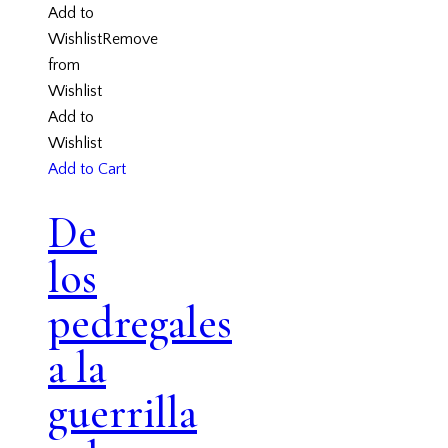
Add to
Wishlist
Remove
from
Wishlist
Add to
Wishlist
Add to Cart
De
los
pedregales
a la
guerrilla