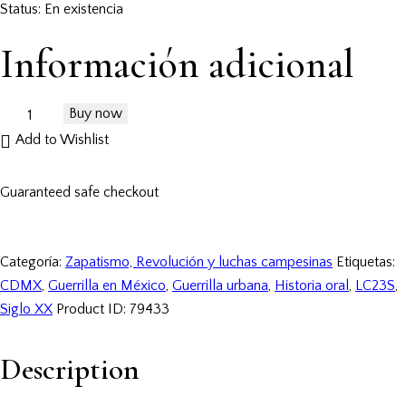
Status:
En existencia
Información adicional
Buy now
Add to Wishlist
Guaranteed safe checkout
Categoría:
Zapatismo, Revolución y luchas campesinas
Etiquetas:
CDMX
,
Guerrilla en México
,
Guerrilla urbana
,
Historia oral
,
LC23S
,
Siglo XX
Product ID:
79433
Description