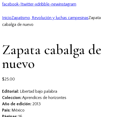
facebook-1
twitter-x
dribble-new
instagram
Inicio
Zapatismo, Revolución y luchas campesinas
Zapata
cabalga de nuevo
Zapata cabalga de
nuevo
$
25.00
Editorial:
Libertad bajo palabra
Coleccion:
Aprendices de horizontes
Año de edición:
2013
País:
México
Páginas:
16