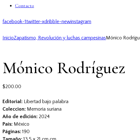
Contacto
facebook-1
twitter-x
dribble-new
instagram
Inicio
Zapatismo, Revolución y luchas campesinas
Mónico Rodrígu
Mónico Rodríguez
$
200.00
Editorial:
Libertad bajo palabra
Coleccion:
Memoria suriana
Año de edición:
2024
País:
México
Páginas:
190
Tamaño:
13.5 x 21 cm cm