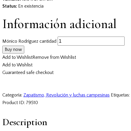
Status:
En existencia
Información adicional
Mónico Rodríguez cantidad
Buy now
Add to Wishlist
Remove from Wishlist
Add to Wishlist
Guaranteed safe checkout
Categoría:
Zapatismo, Revolución y luchas campesinas
Etiquetas:
Product ID:
79510
Description