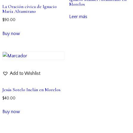
Morelos
La Oración cívica de Ignacio
María Altamirano
Leer más
$
90.00
Buy now
Add to Wishlist
Jesús Sotelo Inclán en Morelos
$
40.00
Buy now