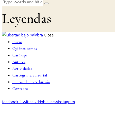
Leyendas
Close
inicio
Quiénes somos
Catálogo
Autores
Actividades
Cartografía editorial
Puntos de distribución
Contacto
facebook-1
twitter-x
dribble-new
instagram