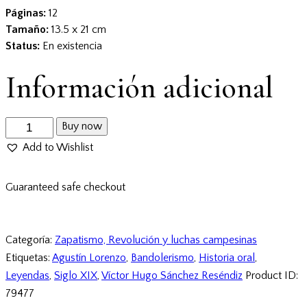
Páginas:
12
Tamaño:
13.5 x 21 cm
Status:
En existencia
Información adicional
Buy now
Add to Wishlist
Guaranteed safe checkout
Categoría:
Zapatismo, Revolución y luchas campesinas
Etiquetas:
Agustín Lorenzo
,
Bandolerismo
,
Historia oral
,
Leyendas
,
Siglo XIX
,
Víctor Hugo Sánchez Reséndiz
Product ID:
79477