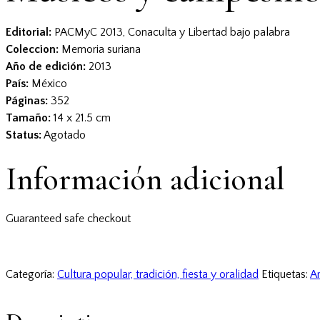
Editorial:
PACMyC 2013, Conaculta y Libertad bajo palabra
Coleccion:
Memoria suriana
Año de edición:
2013
País:
México
Páginas:
352
Tamaño:
14 x 21.5 cm
Status:
Agotado
Información adicional
Guaranteed safe checkout
Categoría:
Cultura popular, tradición, fiesta y oralidad
Etiquetas:
Ar