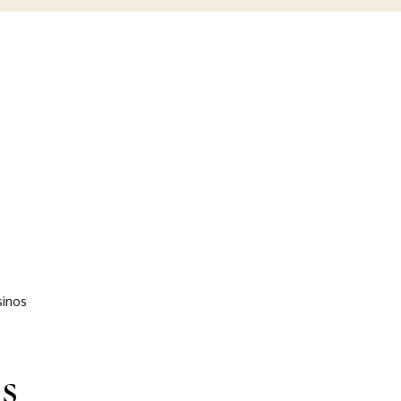
inos
s