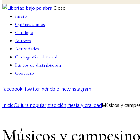
Close
inicio
Quiénes somos
Catálogo
Autores
Actividades
Cartografía editorial
Puntos de distribución
Contacto
facebook-1
twitter-x
dribble-new
instagram
Inicio
Cultura popular, tradición, fiesta y oralidad
Músicos y campes
Músicos y campesino