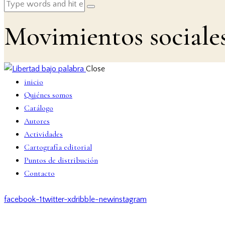
Movimientos sociale
Close
inicio
Quiénes somos
Catálogo
Autores
Actividades
Cartografía editorial
Puntos de distribución
Contacto
facebook-1
twitter-x
dribble-new
instagram