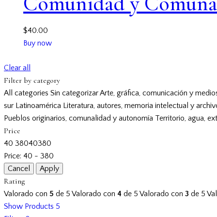
Comunidad y Comuna &
$
40.00
Buy now
Clear all
Filter by category
All categories
Sin categorizar
Arte, gráfica, comunicación y medio
sur
Latinoamérica
Literatura, autores, memoria intelectual y archi
Pueblos originarios, comunalidad y autonomía
Territorio, agua, ex
Price
40
380
40
380
Price:
40 - 380
Rating
Valorado con
5
de 5
Valorado con
4
de 5
Valorado con
3
de 5
Va
Show Products
5