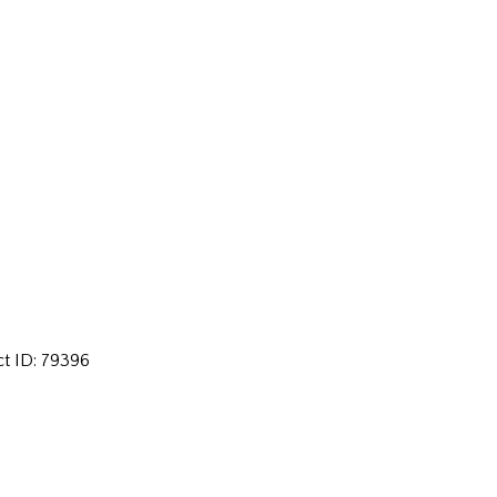
ct ID:
79396