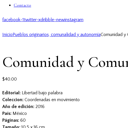
Contacto
facebook-1
twitter-x
dribble-new
instagram
Inicio
Pueblos originarios, comunalidad y autonomía
Comunidad y 
Comunidad y Comuna
$
40.00
Editorial:
Libertad bajo palabra
Coleccion:
Coordenadas en movimiento
Año de edición:
2016
País:
México
Páginas:
60
Tamaño:
10.5 x 16 cm