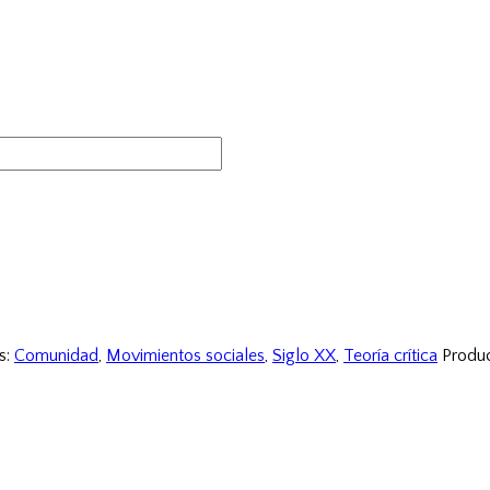
s:
Comunidad
,
Movimientos sociales
,
Siglo XX
,
Teoría crítica
Produ