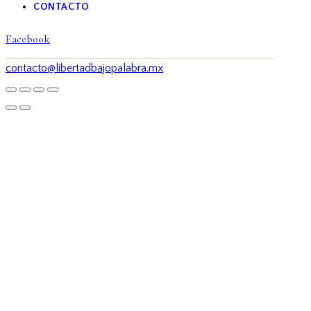
CONTACTO
Facebook
contacto@libertadbajopalabra.mx