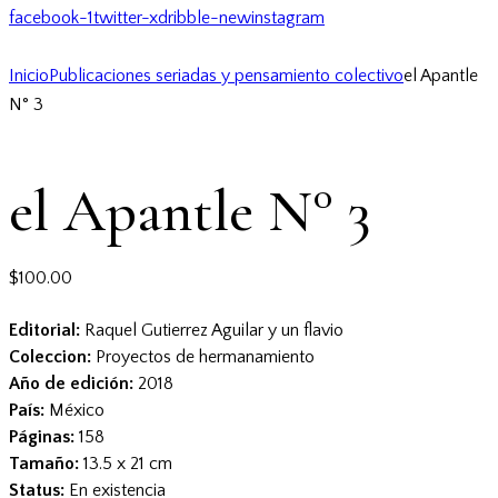
facebook-1
twitter-x
dribble-new
instagram
Inicio
Publicaciones seriadas y pensamiento colectivo
el Apantle
N° 3
el Apantle N° 3
$
100.00
Editorial:
Raquel Gutierrez Aguilar y un flavio
Coleccion:
Proyectos de hermanamiento
Año de edición:
2018
País:
México
Páginas:
158
Tamaño:
13.5 x 21 cm
Status:
En existencia