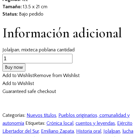
Tamaño:
13.5 x 21 cm
Status:
Bajo pedido
Información adicional
Jolalpan, mixteca poblana cantidad
Buy now
Add to Wishlist
Remove from Wishlist
Add to Wishlist
Guaranteed safe checkout
Categorías:
Nuevos títulos
,
Pueblos originarios, comunalidad y
autonomía
Etiquetas:
Crónica local
,
cuentos y leyendas
,
Ejército
Libertador del Sur
,
Emiliano Zapata
,
Historia oral
,
Jolalpan
,
lucha