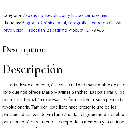
Categoría:
Zapatismo, Revolución y luchas campesinas
Etiquetas:
Biografía
,
Crónica local
,
Fotografía
,
Leobardo Galván
,
Revolución
,
Tepoztlán
,
Zapatismo
Product ID:
79465
Description
Descripción
Historia desde el pueblo, ésa es la cualidad más notable de este
libro que nos ofrece Mario Martínez Sánchez. Las palabras y los
rostros de Tepoztlán expresan, en forma directa, su experiencia
revolucionaria. También, este libro hace presente uno de los
principios decisivos de Emiliano Zapata, “el gobierno del pueblo
por el pueblo”, para traerlo al campo de la memoria y la cultura: