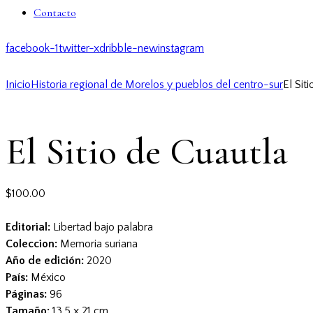
Contacto
facebook-1
twitter-x
dribble-new
instagram
Inicio
Historia regional de Morelos y pueblos del centro-sur
El Sit
El Sitio de Cuautla
$
100.00
Editorial:
Libertad bajo palabra
Coleccion:
Memoria suriana
Año de edición:
2020
País:
México
Páginas:
96
Tamaño:
13.5 x 21 cm