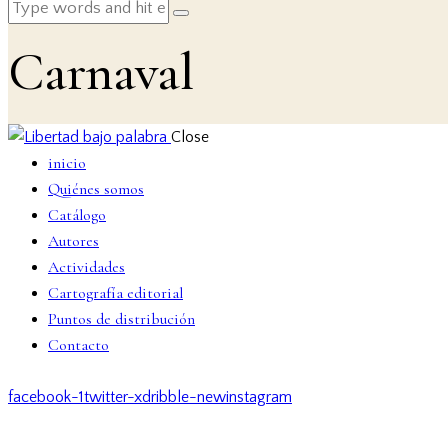
Carnaval
Close
inicio
Quiénes somos
Catálogo
Autores
Actividades
Cartografía editorial
Puntos de distribución
Contacto
facebook-1
twitter-x
dribble-new
instagram