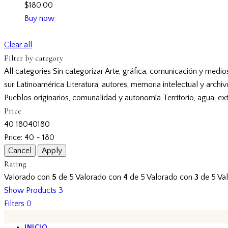
$
180.00
Buy now
Clear all
Filter by category
All categories
Sin categorizar
Arte, gráfica, comunicación y medio
sur
Latinoamérica
Literatura, autores, memoria intelectual y archi
Pueblos originarios, comunalidad y autonomía
Territorio, agua, ex
Price
40
180
40
180
Price:
40 - 180
Rating
Valorado con
5
de 5
Valorado con
4
de 5
Valorado con
3
de 5
Va
Show Products
3
Filters
0
INICIO