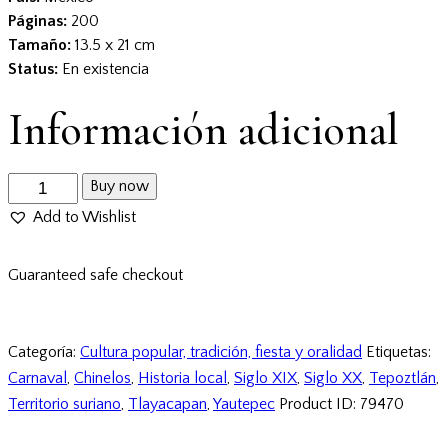
Páginas:
200
Tamaño:
13.5 x 21 cm
Status:
En existencia
Información adicional
Buy now
Add to Wishlist
Guaranteed safe checkout
Categoría:
Cultura popular, tradición, fiesta y oralidad
Etiquetas:
Carnaval
,
Chinelos
,
Historia local
,
Siglo XIX
,
Siglo XX
,
Tepoztlán
,
Territorio suriano
,
Tlayacapan
,
Yautepec
Product ID:
79470