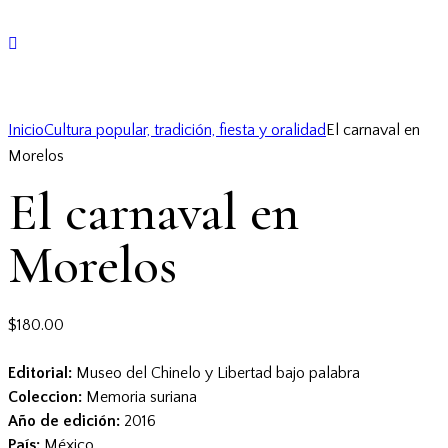
Inicio
Cultura popular, tradición, fiesta y oralidad
El carnaval en
Morelos
El carnaval en
Morelos
$
180.00
Editorial:
Museo del Chinelo y Libertad bajo palabra
Coleccion:
Memoria suriana
Año de edición:
2016
País:
México