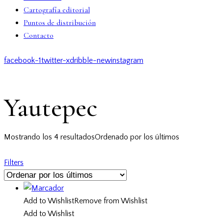
Cartografía editorial
Puntos de distribución
Contacto
facebook-1
twitter-x
dribble-new
instagram
Yautepec
Mostrando los 4 resultados
Ordenado por los últimos
Filters
Add to Wishlist
Remove from Wishlist
Add to Wishlist