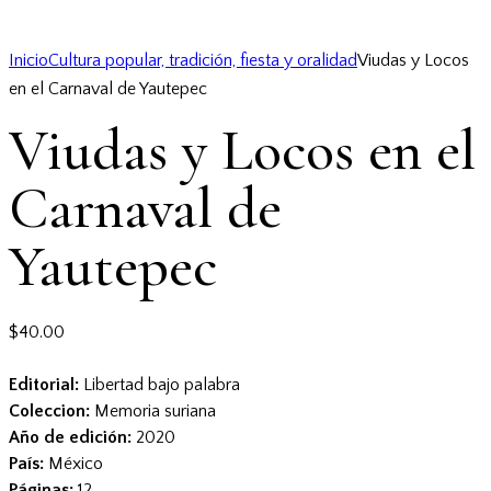
Inicio
Cultura popular, tradición, fiesta y oralidad
Viudas y Locos
en el Carnaval de Yautepec
Viudas y Locos en el
Carnaval de
Yautepec
$
40.00
Editorial:
Libertad bajo palabra
Coleccion:
Memoria suriana
Año de edición:
2020
País:
México
Páginas:
12